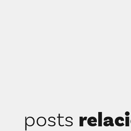
posts
relac