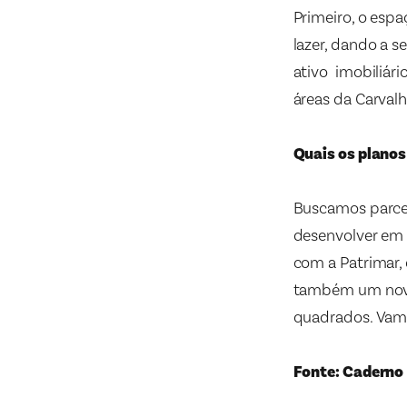
Primeiro, o esp
lazer, dando a s
ativo imobiliár
áreas da Carval
Quais os planos
Buscamos parcer
desenvolver em 
com a Patrimar,
também um novo
quadrados. Vamo
Fonte: Caderno 