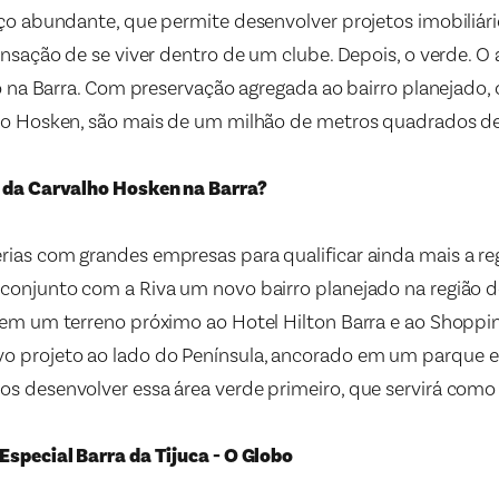
aço abundante, que permite desenvolver projetos imobiliár
ensação de se viver dentro de um clube. Depois, o verde. 
io na Barra. Com preservação agregada ao bairro planejado,
ho Hosken, são mais de um milhão de metros quadrados de
 da Carvalho Hosken na Barra?
ias com grandes empresas para qualificar ainda mais a re
conjunto com a Riva um novo bairro planejado na região do
 em um terreno próximo ao Hotel Hilton Barra e ao Shopp
 projeto ao lado do Península, ancorado em um parque e
s desenvolver essa área verde primeiro, que servirá com
Especial Barra da Tijuca - O Globo