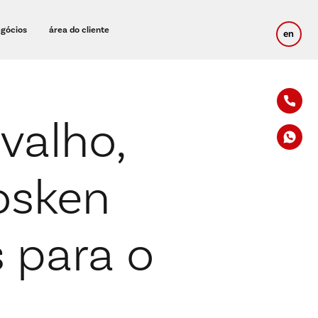
egócios
área do cliente
en
valho,
osken
s para o