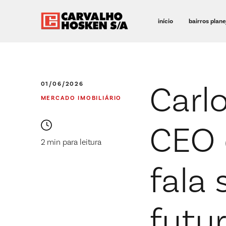
início
bairros plan
Carlo
01/06/2026
MERCADO IMOBILIÁRIO
CEO 
2 min para leitura
fala 
futu