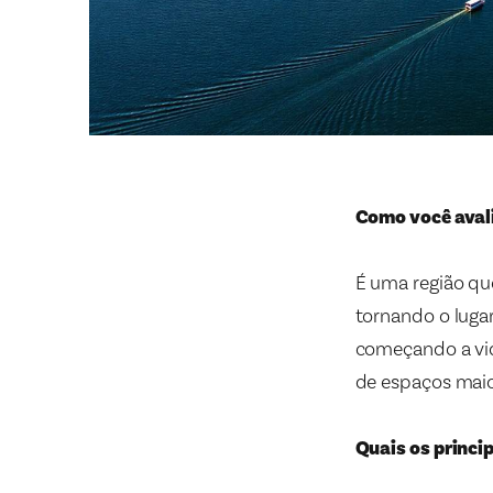
Como você avali
É uma região que
tornando o luga
começando a vid
de espaços maio
Quais os princi