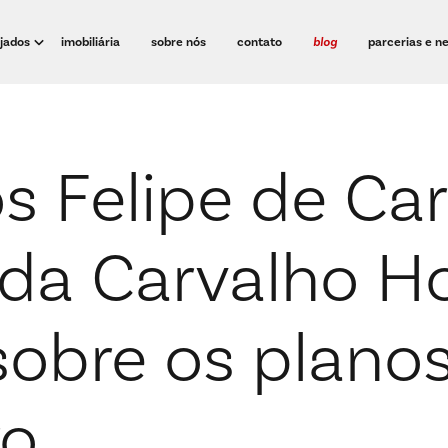
ejados
imobiliária
sobre nós
contato
blog
parcerias e n
s Felipe de Car
da Carvalho H
sobre os plano
ro