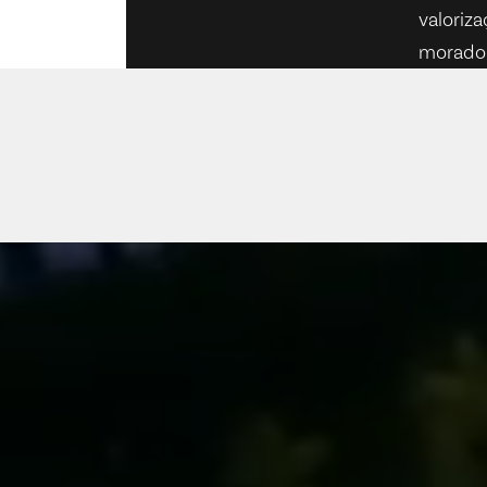
valoriz
morador