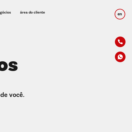
egócios
área do cliente
en
os
 de você.