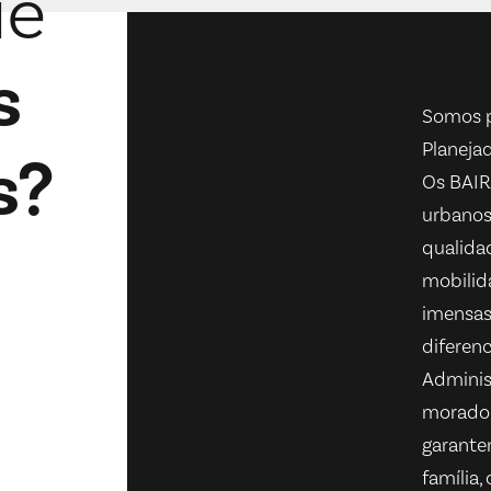
ue
s
Somos p
Planejad
s?
Os BAI
urbanos
qualidad
mobilida
imensas 
diferenc
Adminis
morado
garante
família