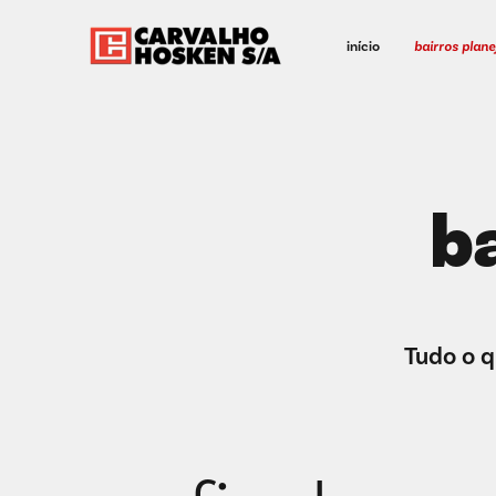
início
bairros plan
b
Tudo o q