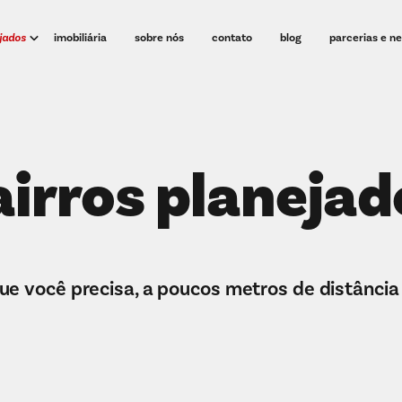
ejados
imobiliária
sobre nós
contato
blog
parcerias e n
airros planejad
ue você precisa, a poucos metros de distância