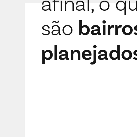
afinal, o q
bairro
são
planejado