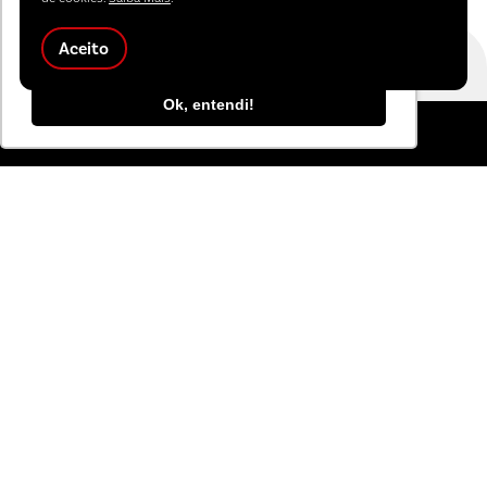
personalizar conteúdo. Ao utilizar este site,
você concorda com o uso de cookies.
Aceito
receba nossas
Ok, entendi!
novidades!
Para curtir mais notícias e eventos da Carvalho
Hosken, inscreva-se aqui:
Concordo com a
Política de Privacidade
da Carvalho Hosken.