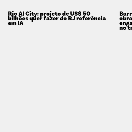
Rio AI City: projeto de US$ 50
Barr
bilhões quer fazer do RJ referência
obra
em IA
enga
no t