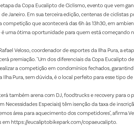
a etapa da Copa Eucalipto de Ciclismo, evento que vem ga
 de Janeiro. Em sua terceira edição, centenas de ciclistas 
a competição que acontecerá das 6h às 13h30, em ambient
ue é uma ótima oportunidade para quem está começando n
fael Veloso, coordenador de esportes da Ilha Pura, a etap
cerá premiação. "Um dos diferenciais da Copa Eucalipto de
realizar a competição em condomínios fechados, garantind
a Ilha Pura, sem dúvida, é o local perfeito para esse tipo de 
erá também arena com DJ, foodtrucks e recovery para o púb
m Necessidades Especiais) têm isenção da taxa de inscriçã
emos área para aquecimento dos competidores", afirma Velo
s em https://eucaliptobikepark.com/copaeucalipto.