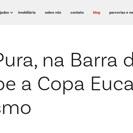
ejados
imobiliária
sobre nós
contato
blog
parcerias e n
Pura, na Barra d
be a Copa Euca
ismo