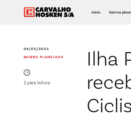
início
bairros plan
Ilha 
04/05/2023
BAIRRO PLANEJADO
rece
2 para leitura
Cicl