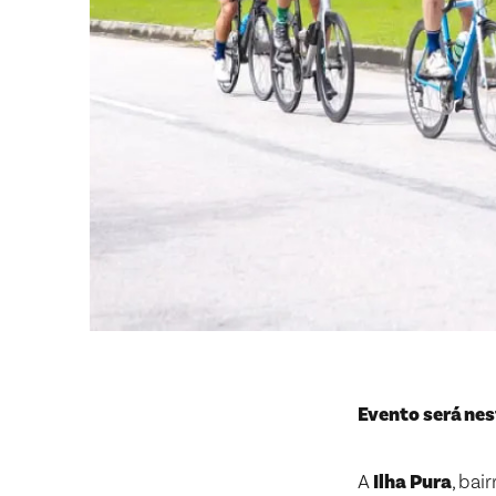
Evento será nes
A
Ilha Pura
, bai