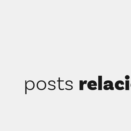
relac
posts