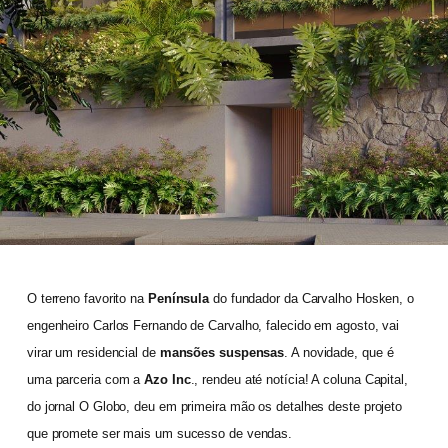
O terreno favorito na
Península
do fundador da Carvalho Hosken, o
engenheiro Carlos Fernando de Carvalho, falecido em agosto, vai
virar um residencial de
mansões suspensas
. A novidade, que é
uma parceria com a
Azo Inc
., rendeu até notícia! A coluna Capital,
do jornal O Globo, deu em primeira mão os detalhes deste projeto
que promete ser mais um sucesso de vendas.