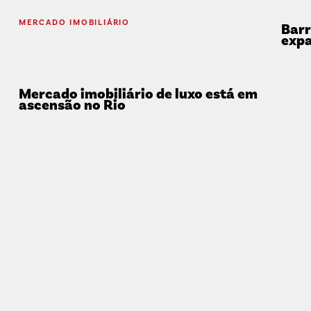
MERCADO IMOBILIÁRIO
Barr
expa
Mercado imobiliário de luxo está em
ascensão no Rio