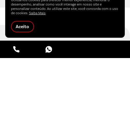
Utilizamos cookies para oferecer melhor experiência, melhorar o
desempenho, analisar como você interage em nosso site e
personalizar conteúdo. Ao utilizar este site, você concorda com o uso
de cookies.
Saiba Mais
.
Aceito
receba nossas
novidades!
Para curtir mais notícias e eventos da Carvalho
Hosken, inscreva-se aqui:
Concordo com a
Política de Privacidade
da Carvalho Hosken.