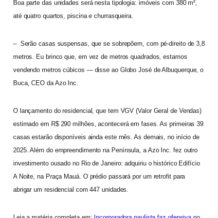
Boa parte das unidades será nesta tipologia: imóveis com 380 m²,
até quatro quartos, piscina e churrasqueira.
– Serão casas suspensas, que se sobrepõem, com pé-direito de 3,8
metros. Eu brinco que, em vez de metros quadrados, estamos
vendendo metros cúbicos — disse ao Globo José de Albuquerque, o
Buca, CEO da Azo Inc.
O lançamento do residencial, que tem VGV (Valor Geral de Vendas)
estimado em R$ 290 milhões, acontecerá em fases. As primeiras 39
casas estarão disponíveis ainda este mês. As demais, no início de
2025. Além do empreendimento na Península, a Azo Inc. fez outro
investimento ousado no Rio de Janeiro: adquiriu o histórico Edifício
A Noite, na Praça Mauá. O prédio passará por um retrofit para
abrigar um residencial com 447 unidades.
Leia a matéria completa em:
Incorporadora paulista faz ofensiva no