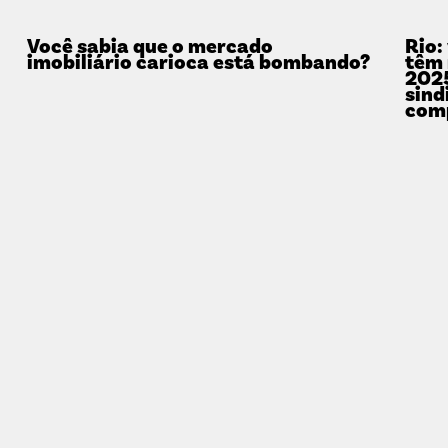
Você sabia que o mercado
Rio:
imobiliário carioca está bombando?
têm 
2025
sind
com